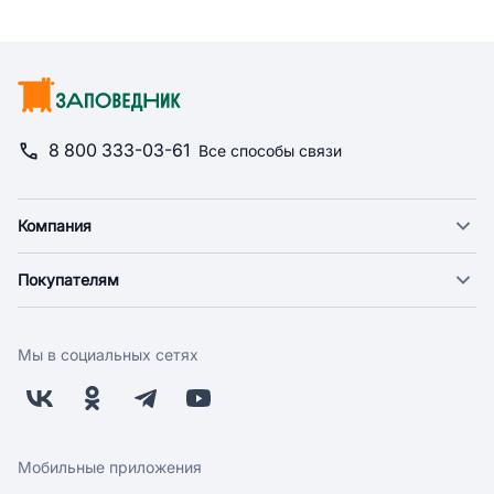
8 800 333-03-61
Все способы связи
Компания
О компании
Покупателям
Новости
Доставка
Фонд "Счастье в дом"
Оплата
Поставщикам
Мы в социальных сетях
Возврат
Арендодателям
Бонусная программа
Заводчикам
Магазины
Контакты
Скидки и акции
Обратная связь
Мобильные приложения
Бренды