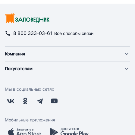
8 800 333-03-61
Все способы связи
Компания
О компании
Покупателям
Новости
Доставка
Фонд "Счастье в дом"
Оплата
Поставщикам
Мы в социальных сетях
Возврат
Арендодателям
Бонусная программа
Заводчикам
Магазины
Контакты
Скидки и акции
Обратная связь
Мобильные приложения
Бренды
Мобильное приложение