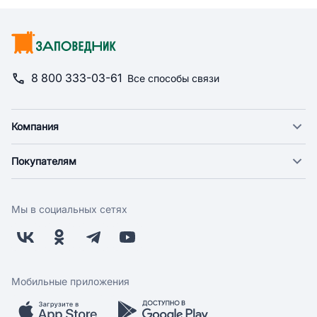
8 800 333-03-61
Все способы связи
Компания
О компании
Покупателям
Новости
Доставка
Фонд "Счастье в дом"
Оплата
Поставщикам
Мы в социальных сетях
Возврат
Арендодателям
Бонусная программа
Заводчикам
Магазины
Контакты
Скидки и акции
Обратная связь
Мобильные приложения
Бренды
Мобильное приложение