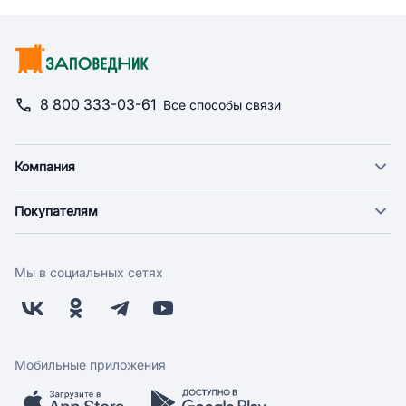
8 800 333-03-61
Все способы связи
Компания
О компании
Покупателям
Новости
Доставка
Фонд "Счастье в дом"
Оплата
Поставщикам
Мы в социальных сетях
Возврат
Арендодателям
Бонусная программа
Заводчикам
Магазины
Контакты
Скидки и акции
Обратная связь
Мобильные приложения
Бренды