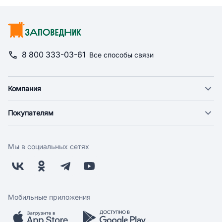
8 800 333-03-61
Все способы связи
Компания
О компании
Покупателям
Новости
Доставка
Фонд "Счастье в дом"
Оплата
Поставщикам
Мы в социальных сетях
Возврат
Арендодателям
Бонусная программа
Заводчикам
Магазины
Контакты
Скидки и акции
Обратная связь
Мобильные приложения
Бренды
Мобильное приложение