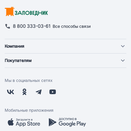
8 800 333-03-61
Все способы связи
Компания
О компании
Покупателям
Новости
Доставка
Фонд "Счастье в дом"
Оплата
Поставщикам
Мы в социальных сетях
Возврат
Арендодателям
Бонусная программа
Заводчикам
Магазины
Контакты
Скидки и акции
Обратная связь
Мобильные приложения
Бренды
Мобильное приложение