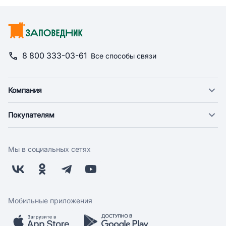
8 800 333-03-61
Все способы связи
Компания
О компании
Покупателям
Новости
Доставка
Фонд "Счастье в дом"
Оплата
Поставщикам
Мы в социальных сетях
Возврат
Арендодателям
Бонусная программа
Заводчикам
Магазины
Контакты
Скидки и акции
Обратная связь
Мобильные приложения
Бренды
Мобильное приложение