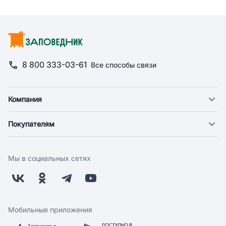
8 800 333-03-61
Все способы связи
Компания
О компании
Покупателям
Новости
Доставка
Фонд "Счастье в дом"
Оплата
Поставщикам
Мы в социальных сетях
Возврат
Арендодателям
Бонусная программа
Заводчикам
Магазины
Контакты
Скидки и акции
Обратная связь
Мобильные приложения
Бренды