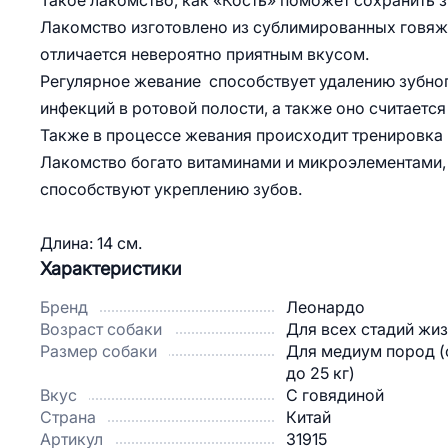
Такое лакомство, как «Кость» поможет сохранить 
Лакомство изготовлено из сублимированных говяж
отличается невероятно приятным вкусом.
Регулярное жевание способствует удалению зубног
инфекций в ротовой полости, а также оно считаетс
Также в процессе жевания происходит тренировка 
Лакомство богато витаминами и микроэлементами, 
способствуют укреплению зубов.
Длина: 14 см.
Характеристики
Бренд
Леонардо
Возраст собаки
Для всех стадий жи
Размер собаки
Для медиум пород (о
до 25 кг)
Вкус
С говядиной
Страна
Китай
Артикул
31915