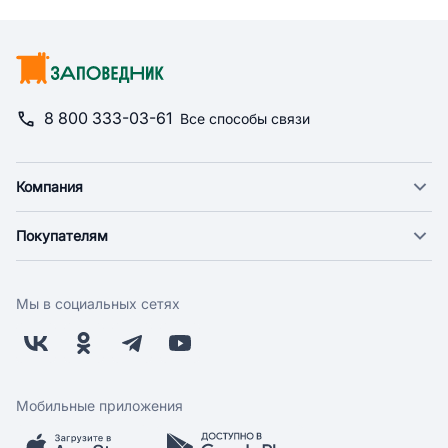
8 800 333-03-61
Все способы связи
Компания
О компании
Покупателям
Новости
Доставка
Фонд "Счастье в дом"
Оплата
Поставщикам
Мы в социальных сетях
Возврат
Арендодателям
Бонусная программа
Заводчикам
Магазины
Контакты
Скидки и акции
Обратная связь
Мобильные приложения
Бренды