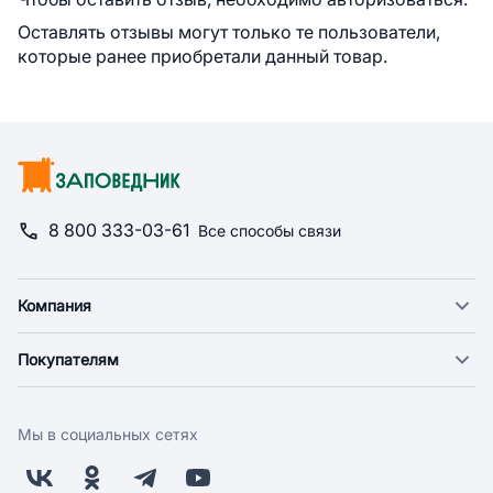
Оставлять отзывы могут только те пользователи,
которые ранее приобретали данный товар.
8 800 333-03-61
Все способы связи
Компания
О компании
Покупателям
Новости
Доставка
Фонд "Счастье в дом"
Оплата
Поставщикам
Мы в социальных сетях
Возврат
Арендодателям
Бонусная программа
Заводчикам