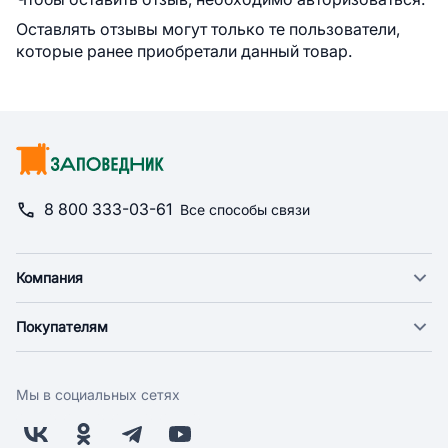
Оставлять отзывы могут только те пользователи,
которые ранее приобретали данный товар.
8 800 333-03-61
Все способы связи
Компания
О компании
Покупателям
Новости
Доставка
Фонд "Счастье в дом"
Оплата
Поставщикам
Мы в социальных сетях
Возврат
Арендодателям
Бонусная программа
Заводчикам