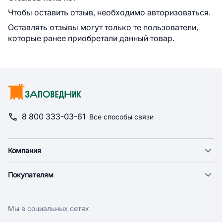
Чтобы оставить отзыв, необходимо авторизоваться.
Оставлять отзывы могут только те пользователи,
которые ранее приобретали данный товар.
8 800 333-03-61
Все способы связи
Компания
О компании
Покупателям
Новости
Доставка
Фонд "Счастье в дом"
Оплата
Поставщикам
Мы в социальных сетях
Возврат
Арендодателям