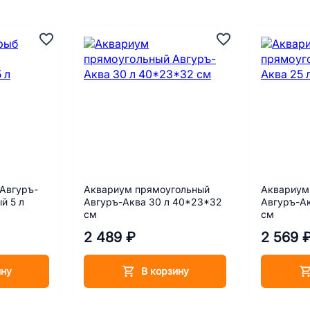
Авгуръ-
Аквариум прямоугольный
Аквариум
й 5 л
Авгуръ-Аква 30 л 40*23*32
Авгуръ-Ак
см
см
2 489 ₽
2 569 
ину
В корзину