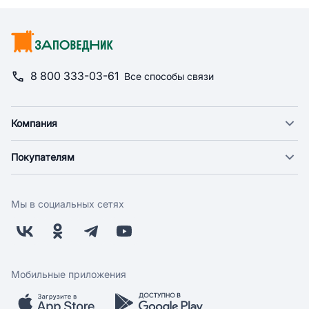
8 800 333-03-61
Все способы связи
Компания
О компании
Покупателям
Новости
Доставка
Фонд "Счастье в дом"
Оплата
Поставщикам
Мы в социальных сетях
Возврат
Арендодателям
Бонусная программа
Заводчикам
Магазины
Контакты
Скидки и акции
Обратная связь
Мобильные приложения
Бренды
Мобильное приложение