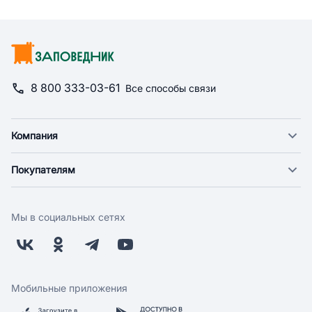
8 800 333-03-61
Все способы связи
Компания
О компании
Покупателям
Новости
Доставка
Фонд "Счастье в дом"
Оплата
Поставщикам
Мы в социальных сетях
Возврат
Арендодателям
Бонусная программа
Заводчикам
Магазины
Контакты
Скидки и акции
Обратная связь
Мобильные приложения
Бренды