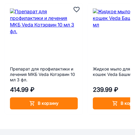
Препарат для профилактики и
Жидкое мыло для с
лечения МКБ Veda Котэрвин 10
кошек Veda Башмач
мл 3 фл.
414.99 ₽
239.99 ₽
В корзину
В корз