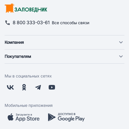
8 800 333-03-61
Все способы связи
Компания
О компании
Покупателям
Новости
Доставка
Фонд "Счастье в дом"
Оплата
Поставщикам
Мы в социальных сетях
Возврат
Арендодателям
Бонусная программа
Заводчикам
Магазины
Контакты
Скидки и акции
Обратная связь
Мобильные приложения
Бренды
Мобильное приложение
Вопрос-ответ