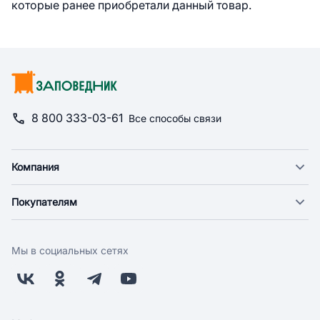
которые ранее приобретали данный товар.
8 800 333-03-61
Все способы связи
Компания
О компании
Покупателям
Новости
Доставка
Фонд "Счастье в дом"
Оплата
Поставщикам
Мы в социальных сетях
Возврат
Арендодателям
Бонусная программа
Заводчикам
Магазины
Контакты
Скидки и акции