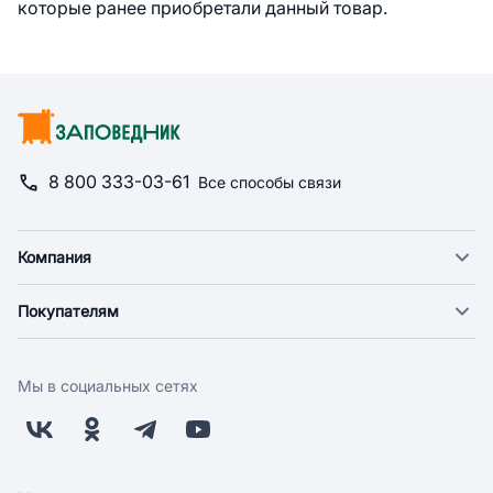
которые ранее приобретали данный товар.
8 800 333-03-61
Все способы связи
Компания
О компании
Покупателям
Новости
Доставка
Фонд "Счастье в дом"
Оплата
Поставщикам
Мы в социальных сетях
Возврат
Арендодателям
Бонусная программа
Заводчикам
Магазины
Контакты
Скидки и акции