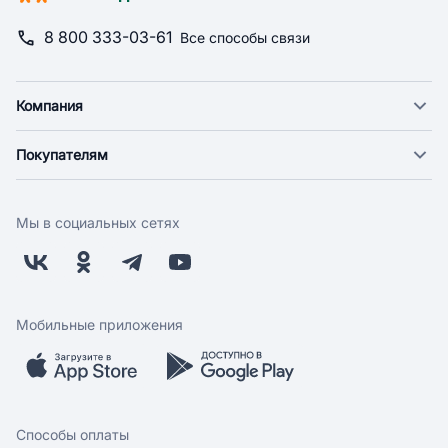
8 800 333-03-61
Все способы связи
Компания
О компании
Покупателям
Новости
Доставка
Фонд "Счастье в дом"
Оплата
Поставщикам
Мы в социальных сетях
Возврат
Арендодателям
Бонусная программа
Заводчикам
Магазины
Контакты
Скидки и акции
Обратная связь
Мобильные приложения
Бренды
Мобильное приложение
Вопрос-ответ
Способы оплаты