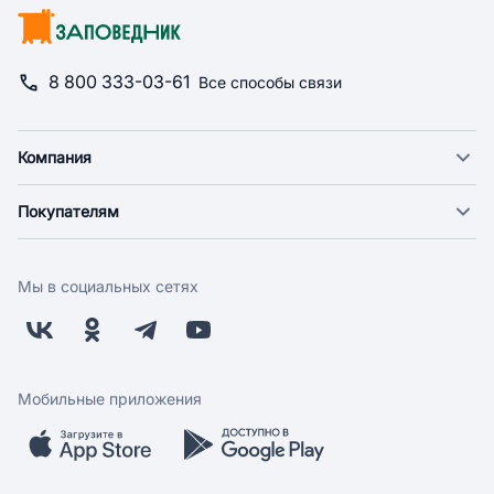
8 800 333-03-61
Все способы связи
Компания
О компании
Покупателям
Новости
Доставка
Фонд "Счастье в дом"
Оплата
Поставщикам
Мы в социальных сетях
Возврат
Арендодателям
Бонусная программа
Заводчикам
Магазины
Контакты
Скидки и акции
Обратная связь
Мобильные приложения
Бренды
Мобильное приложение
Вопрос-ответ