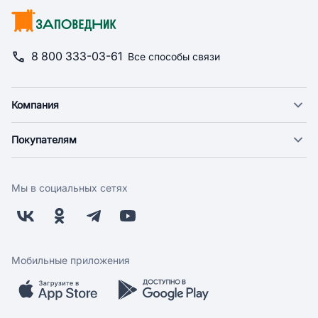
8 800 333-03-61
Все способы связи
Компания
О компании
Покупателям
Новости
Доставка
Фонд "Счастье в дом"
Оплата
Поставщикам
Мы в социальных сетях
Возврат
Арендодателям
Бонусная программа
Заводчикам
Магазины
Контакты
Скидки и акции
Обратная связь
Мобильные приложения
Бренды
Мобильное приложение
Вопрос-ответ