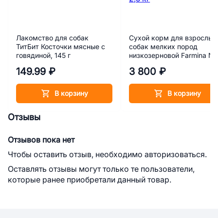
Лакомство для собак
Сухой корм для взрослых
ТитБит Косточки мясные с
собак мелких пород
говядиной, 145 г
низкозерновой Farmina N
Ancestral Grain Ягнёнок и
149.99 ₽
3 800 ₽
черника 2,5 кг
В корзину
В корзину
Отзывы
Отзывов пока нет
Чтобы оставить отзыв, необходимо авторизоваться.
Оставлять отзывы могут только те пользователи,
которые ранее приобретали данный товар.