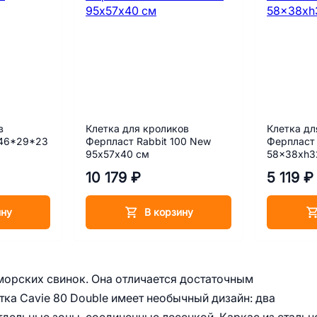
в
Клетка для кроликов
Клетка дл
9 46*29*23
Ферпласт Rabbit 100 New
Ферпласт 
95х57х40 см
58x38xh3
10 179 ₽
5 119 ₽
ину
В корзину
 морских свинок. Она отличается достаточным
ка Cavie 80 Double имеет необычный дизайн: два