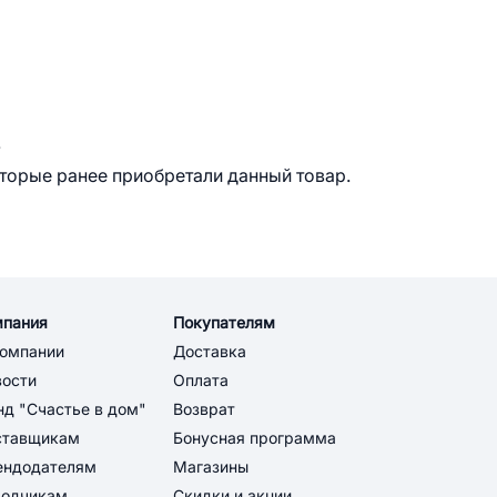
.
оторые ранее приобретали данный товар.
мпания
Покупателям
компании
Доставка
вости
Оплата
д "Счастье в дом"
Возврат
ставщикам
Бонусная программа
ендодателям
Магазины
водчикам
Скидки и акции