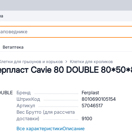
ма
Ветаптека
Клетки для грызунов и хорьков
Клетки для кроликов
ерпласт Cavie 80 DOUBLE 80*50*
Бренд
Ferplast
ШтрихКод
8010690105154
Артикул
57046517
Вес Брутто (для рассчета
доставки)
9100
Все характеристики
Описание