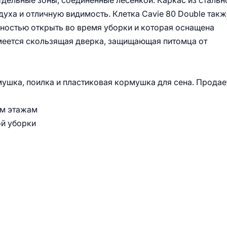
дельные зоны, соединенные лесенкой. Каркас из стальн
ха и отличную видимость. Клетка Cavie 80 Double такж
ностью открыть во время уборки и которая оснащена
имеется скользящая дверка, защищающая питомца от
мушка, поилка и пластиковая кормушка для сена. Продае
ум этажам
ой уборки