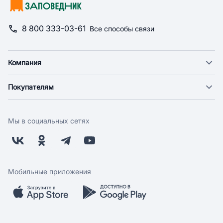
8 800 333-03-61
Все способы связи
Компания
О компании
Покупателям
Новости
Доставка
Фонд "Счастье в дом"
Оплата
Поставщикам
Мы в социальных сетях
Возврат
Арендодателям
Бонусная программа
Заводчикам
Магазины
Контакты
Скидки и акции
Обратная связь
Мобильные приложения
Бренды
Мобильное приложение
Вопрос-ответ