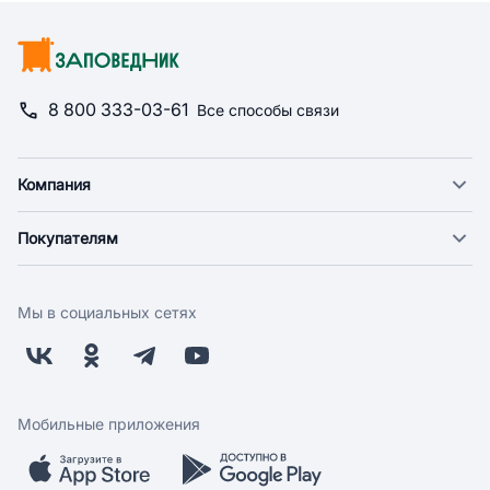
8 800 333-03-61
Все способы связи
Компания
О компании
Покупателям
Новости
Доставка
Фонд "Счастье в дом"
Оплата
Поставщикам
Мы в социальных сетях
Возврат
Арендодателям
Бонусная программа
Заводчикам
Магазины
Контакты
Скидки и акции
Обратная связь
Мобильные приложения
Бренды
Мобильное приложение