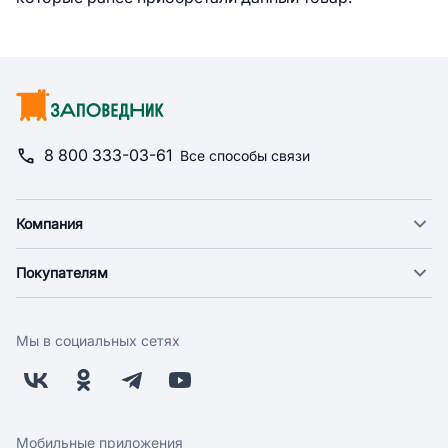
8 800 333-03-61
Все способы связи
Компания
О компании
Покупателям
Новости
Доставка
Фонд "Счастье в дом"
Оплата
Поставщикам
Мы в социальных сетях
Возврат
Арендодателям
Бонусная программа
Заводчикам
Магазины
Контакты
Скидки и акции
Обратная связь
Мобильные приложения