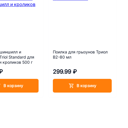
 шиншилл и
Поилка для грызунов Триол
riol Standard для
B2-80 мл
 кроликов 500 г
₽
299.99 ₽
В корзину
В корзину