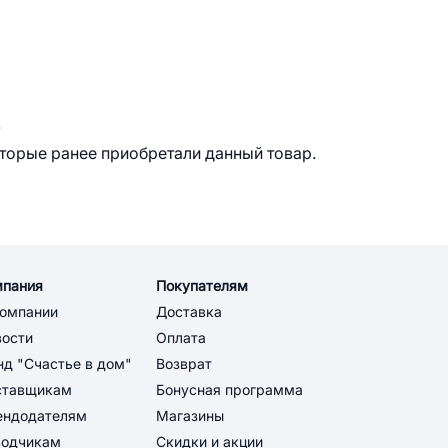
.
оторые ранее приобретали данный товар.
мпания
Покупателям
компании
Доставка
вости
Оплата
д "Счастье в дом"
Возврат
ставщикам
Бонусная программа
ендодателям
Магазины
водчикам
Скидки и акции