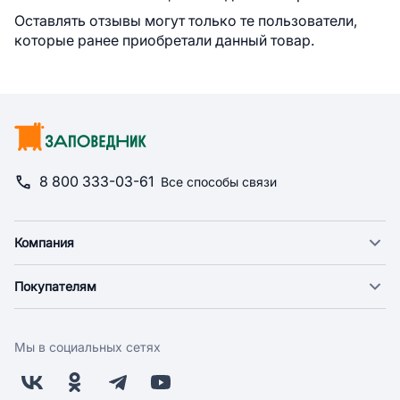
Оставлять отзывы могут только те пользователи,
которые ранее приобретали данный товар.
8 800 333-03-61
Все способы связи
Компания
О компании
Покупателям
Новости
Доставка
Фонд "Счастье в дом"
Оплата
Поставщикам
Мы в социальных сетях
Возврат
Арендодателям
Бонусная программа
Заводчикам