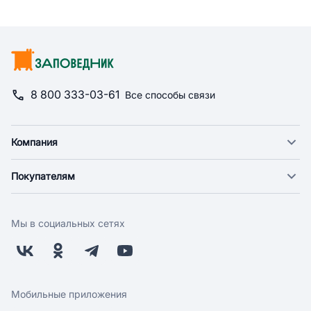
8 800 333-03-61
Все способы связи
Компания
О компании
Покупателям
Новости
Доставка
Фонд "Счастье в дом"
Оплата
Поставщикам
Мы в социальных сетях
Возврат
Арендодателям
Бонусная программа
Заводчикам
Магазины
Контакты
Скидки и акции
Обратная связь
Мобильные приложения
Бренды