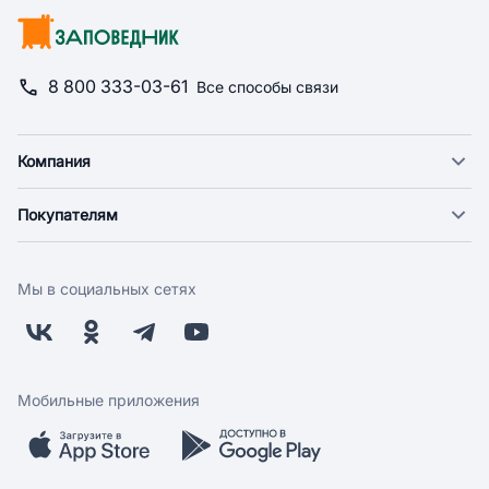
8 800 333-03-61
Все способы связи
Компания
О компании
Покупателям
Новости
Доставка
Фонд "Счастье в дом"
Оплата
Поставщикам
Мы в социальных сетях
Возврат
Арендодателям
Бонусная программа
Заводчикам
Магазины
Контакты
Скидки и акции
Обратная связь
Мобильные приложения
Бренды
Мобильное приложение
Вопрос-ответ