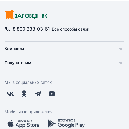
8 800 333-03-61
Все способы связи
Компания
О компании
Покупателям
Новости
Доставка
Фонд "Счастье в дом"
Оплата
Поставщикам
Мы в социальных сетях
Возврат
Арендодателям
Бонусная программа
Заводчикам
Магазины
Контакты
Скидки и акции
Обратная связь
Мобильные приложения
Бренды
Мобильное приложение