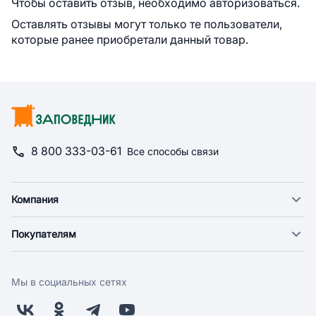
Чтобы оставить отзыв, необходимо авторизоваться.
Оставлять отзывы могут только те пользователи,
которые ранее приобретали данный товар.
8 800 333-03-61
Все способы связи
Компания
О компании
Покупателям
Новости
Доставка
Фонд "Счастье в дом"
Оплата
Поставщикам
Мы в социальных сетях
Возврат
Арендодателям
Бонусная программа
Заводчикам