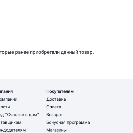
.
оторые ранее приобретали данный товар.
мпания
Покупателям
компании
Доставка
вости
Оплата
д "Счастье в дом"
Возврат
ставщикам
Бонусная программа
ендодателям
Магазины