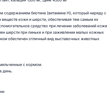
 Пант. кальция 1500 мг, Цинк 4500 мг
м содержанием биотина (витамина H), который наряду с
 веществ кожи и шерсти, обеспечивая тем самым их
вспомогательное средство при лечении заболеваний кожи
мен шерсти при линьке и при заживлении малых кожных
ном обеспечен отличный вид выставочных животных
змельченные с кормом.
в день.
зни