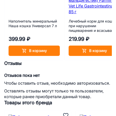
Наполнитель минеральный
Лечебный корм для коше
Наша кошка Универсал 7 л
при нарушении
пищеварения и всасыван
в кишечнике
399.99 ₽
219.99 ₽
(мальабсорбция/
мальдигестия) Farmina Ve
Life Gastrointestinal 85 г
В корзину
В корзину
Отзывы
Отзывов пока нет
Чтобы оставить отзыв, необходимо авторизоваться.
Оставлять отзывы могут только те пользователи,
которые ранее приобретали данный товар.
Товары этого бренда