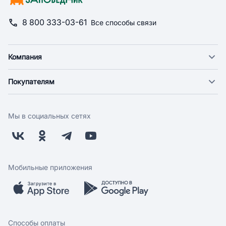
8 800 333-03-61
Все способы связи
Компания
О компании
Покупателям
Новости
Доставка
Фонд "Счастье в дом"
Оплата
Поставщикам
Мы в социальных сетях
Возврат
Арендодателям
Бонусная программа
Заводчикам
Магазины
Контакты
Скидки и акции
Обратная связь
Мобильные приложения
Бренды
Мобильное приложение
Вопрос-ответ
Способы оплаты