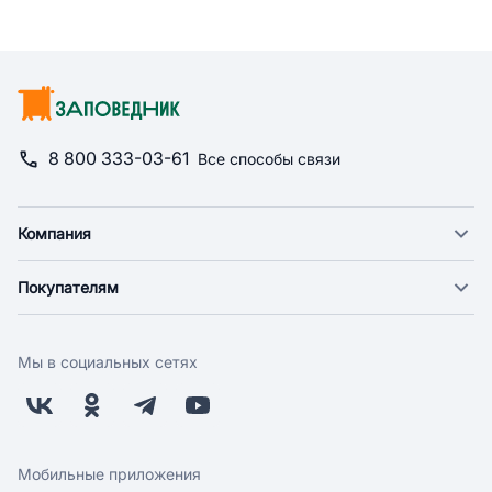
8 800 333-03-61
Все способы связи
Компания
О компании
Покупателям
Новости
Доставка
Фонд "Счастье в дом"
Оплата
Поставщикам
Мы в социальных сетях
Возврат
Арендодателям
Бонусная программа
Заводчикам
Магазины
Контакты
Скидки и акции
Обратная связь
Мобильные приложения