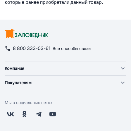
которые ранее приобретали данный товар.
8 800 333-03-61
Все способы связи
Компания
О компании
Покупателям
Новости
Доставка
Фонд "Счастье в дом"
Оплата
Поставщикам
Мы в социальных сетях
Возврат
Арендодателям
Бонусная программа
Заводчикам
Магазины
Контакты
Скидки и акции