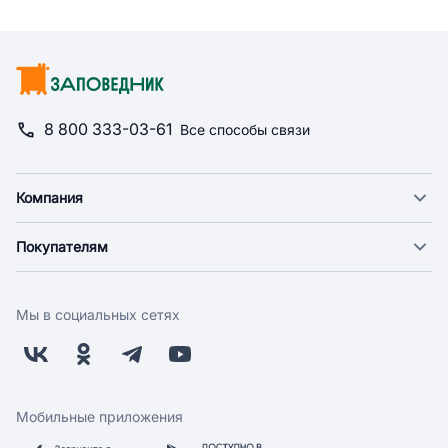
8 800 333-03-61
Все способы связи
Компания
О компании
Покупателям
Новости
Доставка
Фонд "Счастье в дом"
Оплата
Поставщикам
Мы в социальных сетях
Возврат
Арендодателям
Бонусная программа
Заводчикам
Магазины
Контакты
Скидки и акции
Обратная связь
Мобильные приложения
Бренды