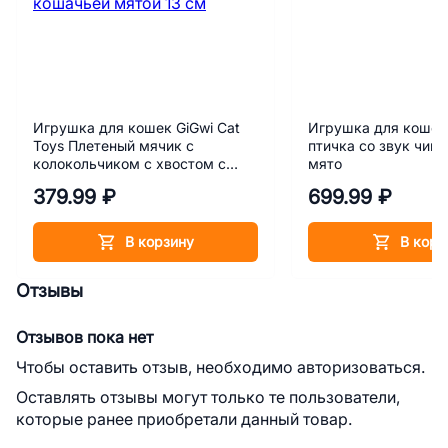
Игрушка для кошек GiGwi Cat
Игрушка для кошек 
Toys Плетеный мячик с
птичка со звук чип
колокольчиком с хвостом с
мято
кошачьей мятой 13 см
379.99 ₽
699.99 ₽
В корзину
В корз
Отзывы
Отзывов пока нет
Чтобы оставить отзыв, необходимо авторизоваться.
Оставлять отзывы могут только те пользователи,
которые ранее приобретали данный товар.