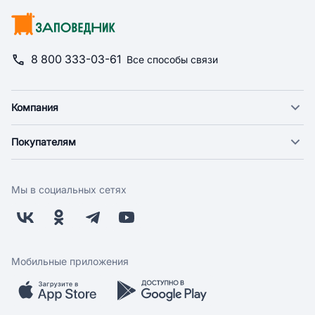
8 800 333-03-61
Все способы связи
Компания
О компании
Покупателям
Новости
Доставка
Фонд "Счастье в дом"
Оплата
Поставщикам
Мы в социальных сетях
Возврат
Арендодателям
Бонусная программа
Заводчикам
Магазины
Контакты
Скидки и акции
Обратная связь
Мобильные приложения
Бренды
Мобильное приложение
Вопрос-ответ