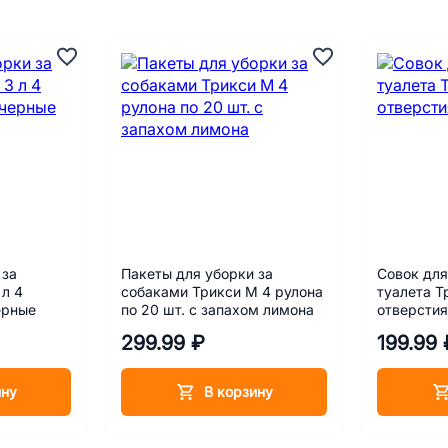
 за
Пакеты для уборки за
Совок для
 л 4
собаками Трикси M 4 рулона
туалета Т
ерные
по 20 шт. с запахом лимона
отверсти
299.99 ₽
199.99 
ину
В корзину