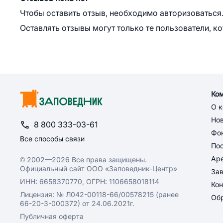
Чтобы оставить отзыв, необходимо авторизоваться
Оставлять отзывы могут только те пользователи, к
Ко
О 
Но
8 800 333-03-61
Фон
Все способы связи
По
Ар
© 2002—2026 Все права защищены.
Официальный сайт ООО «Заповедник-Центр»
За
ИНН: 6658370770, ОГРН: 1106658018114
Кон
Лицензия: № Л042-00118-66/00578215 (ранее
Обр
66-20-3-000372) от 24.06.2021г.
Публичная оферта