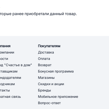
.
оторые ранее приобретали данный товар.
мпания
Покупателям
компании
Доставка
вости
Оплата
д "Счастье в дом"
Возврат
ставщикам
Бонусная программа
ендодателям
Магазины
водчикам
Скидки и акции
такты
Бренды
атная связь
Мобильное приложение
Вопрос-ответ