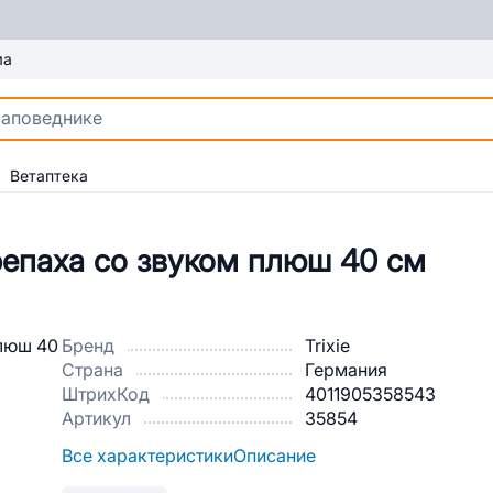
ма
Ветаптека
репаха со звуком плюш 40 см
Бренд
Trixie
Страна
Германия
ШтрихКод
4011905358543
Артикул
35854
Все характеристики
Описание