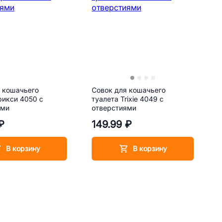
 кошачьего
Совок для кошачьего
рикси 4050 с
туалета Trixie 4049 с
ями
отверстиями
₽
149.99 ₽
В корзину
В корзину