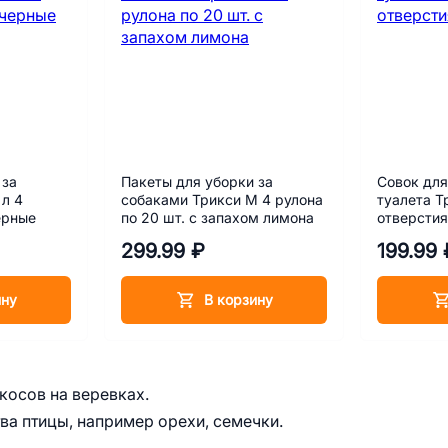
 за
Пакеты для уборки за
Совок для
 л 4
собаками Трикси M 4 рулона
туалета Т
ерные
по 20 шт. с запахом лимона
отверсти
299.99 ₽
199.99 
ину
В корзину
косов на веревках.
а птицы, например орехи, семечки.