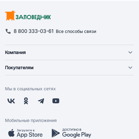
8 800 333-03-61
Все способы связи
Компания
О компании
Покупателям
Новости
Доставка
Фонд "Счастье в дом"
Оплата
Поставщикам
Мы в социальных сетях
Возврат
Арендодателям
Бонусная программа
Заводчикам
Магазины
Контакты
Скидки и акции
Обратная связь
Мобильные приложения
Бренды
Мобильное приложение