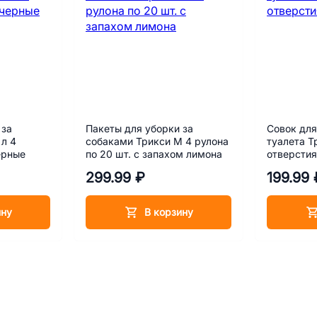
 за
Пакеты для уборки за
Совок для
 л 4
собаками Трикси M 4 рулона
туалета Т
ерные
по 20 шт. с запахом лимона
отверсти
299.99 ₽
199.99 
ину
В корзину