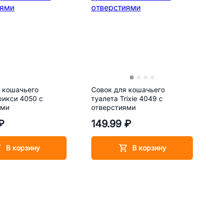
 кошачьего
Совок для кошачьего
рикси 4050 с
туалета Trixie 4049 с
ями
отверстиями
₽
149.99 ₽
В корзину
В корзину