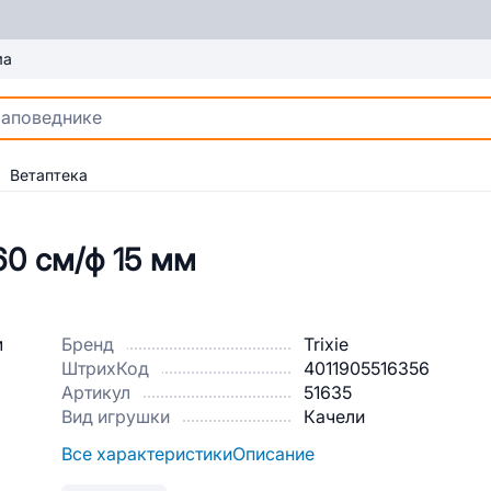
ма
Ветаптека
 60 см/ф 15 мм
Бренд
Trixie
ШтрихКод
4011905516356
Артикул
51635
Вид игрушки
Качели
Все характеристики
Описание