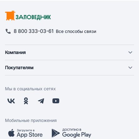
8 800 333-03-61
Все способы связи
Компания
О компании
Покупателям
Новости
Доставка
Фонд "Счастье в дом"
Оплата
Поставщикам
Мы в социальных сетях
Возврат
Арендодателям
Бонусная программа
Заводчикам
Магазины
Контакты
Скидки и акции
Обратная связь
Мобильные приложения
Бренды
Мобильное приложение