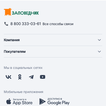
8 800 333-03-61
Все способы связи
Компания
О компании
Покупателям
Новости
Доставка
Фонд "Счастье в дом"
Оплата
Поставщикам
Мы в социальных сетях
Возврат
Арендодателям
Бонусная программа
Заводчикам
Магазины
Контакты
Скидки и акции
Обратная связь
Мобильные приложения
Бренды
Мобильное приложение