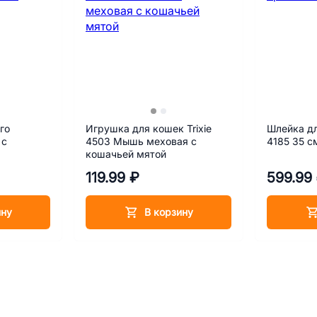
го
Игрушка для кошек Trixie
Шлейка д
 с
4503 Мышь меховая с
4185 35 с
кошачьей мятой
119.99 ₽
599.99
ину
В корзину