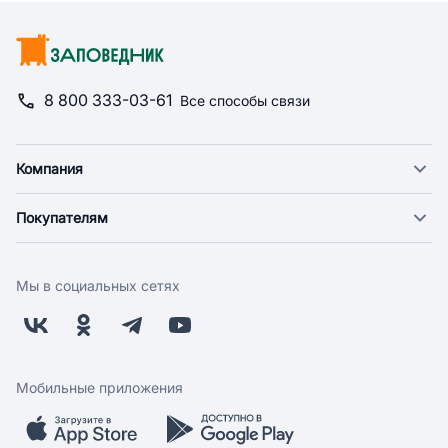
8 800 333-03-61
Все способы связи
Компания
О компании
Покупателям
Новости
Доставка
Фонд "Счастье в дом"
Оплата
Поставщикам
Мы в социальных сетях
Возврат
Арендодателям
Бонусная программа
Заводчикам
Магазины
Контакты
Скидки и акции
Обратная связь
Мобильные приложения
Бренды
Мобильное приложение