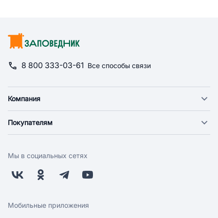
8 800 333-03-61
Все способы связи
Компания
О компании
Покупателям
Новости
Доставка
Фонд "Счастье в дом"
Оплата
Поставщикам
Мы в социальных сетях
Возврат
Арендодателям
Бонусная программа
Заводчикам
Магазины
Контакты
Скидки и акции
Обратная связь
Мобильные приложения
Бренды