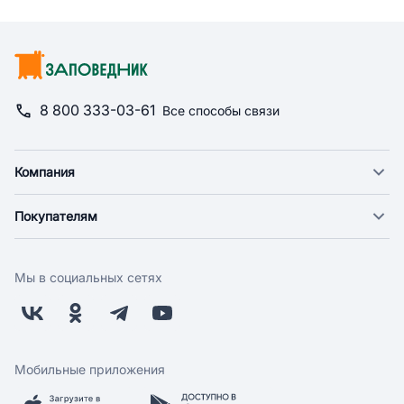
8 800 333-03-61
Все способы связи
Компания
О компании
Покупателям
Новости
Доставка
Фонд "Счастье в дом"
Оплата
Поставщикам
Мы в социальных сетях
Возврат
Арендодателям
Бонусная программа
Заводчикам
Магазины
Контакты
Скидки и акции
Обратная связь
Мобильные приложения
Бренды