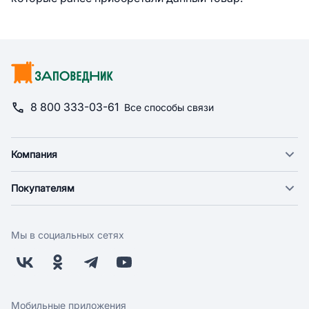
8 800 333-03-61
Все способы связи
Компания
О компании
Покупателям
Новости
Доставка
Фонд "Счастье в дом"
Оплата
Поставщикам
Мы в социальных сетях
Возврат
Арендодателям
Бонусная программа
Заводчикам
Магазины
Контакты
Скидки и акции
Обратная связь
Мобильные приложения