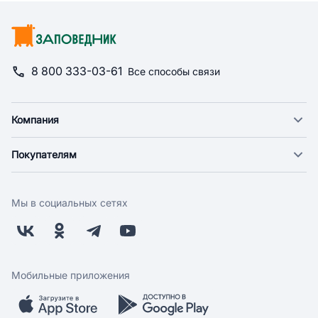
8 800 333-03-61
Все способы связи
Компания
О компании
Покупателям
Новости
Доставка
Фонд "Счастье в дом"
Оплата
Поставщикам
Мы в социальных сетях
Возврат
Арендодателям
Бонусная программа
Заводчикам
Магазины
Контакты
Скидки и акции
Обратная связь
Мобильные приложения
Бренды
Мобильное приложение